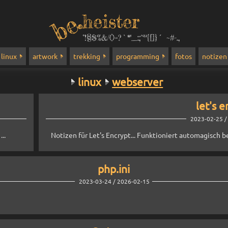
heister
°!§$%&/()=?`*''_:;^²³{[]}´ ~#-.,
linux
artwork
trekking
programming
fotos
notizen
linux
webserver
let's e
2023-02-25 /
..
Notizen für Let's Encrypt... Funktioniert automagisch b
php.ini
2023-03-24 / 2026-02-15