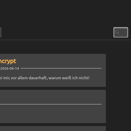
ncrypt
 2026-06-14
ei mir, vor allem dauerhaft, warum weiß ich nicht!