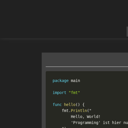
package
 main

import
"fmt"
func
hello
(
)
{
	fmt
.
Println
(
"

		Hello
,
 World
!
		'Programming' ist hier 