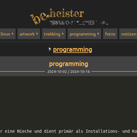
heister
°!§$%&/()=?`*''_:;^²³{[]}´ ~#-.,
linux
artwork
trekking
programming
fotos
notizen
programming
programming
2024-10-02 / 2024-10-16
nur eine Nieche und dient primär als Installations
-
 und Ko