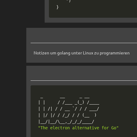
	"
)
}
Notizen um golang unter Linux zu programmieren
|
|
     / /___ _
(
_
)
|
|
 /
|
|
|
/ 
|
/ / /_/ / / 
(
__  
)
|
__/
|
__/
\
"The electron alternative for Go"