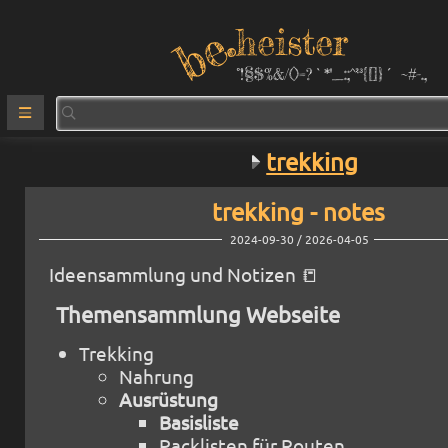
heister
°!§$%&/()=?`*''_:;^²³{[]}´ ~#-.,
trekking
trekking - notes
2024-09-30 / 2026-04-05
Ideensammlung und Notizen 📒
Themensammlung Webseite
Trekking
Nahrung
Ausrüstung
Basisliste
Packlisten für Routen...